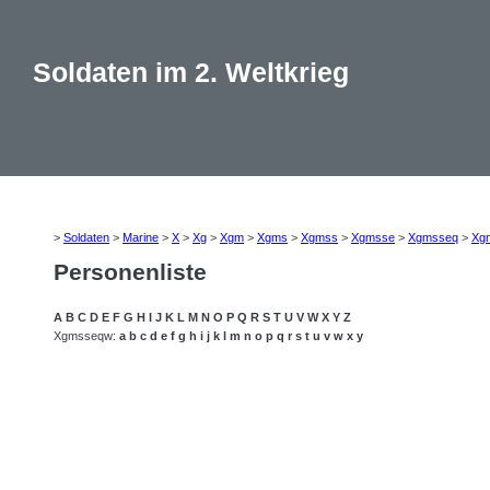
Soldaten im 2. Weltkrieg
>
Soldaten
>
Marine
>
X
>
Xg
>
Xgm
>
Xgms
>
Xgmss
>
Xgmsse
>
Xgmsseq
>
Xg
Personenliste
A
B
C
D
E
F
G
H
I
J
K
L
M
N
O
P
Q
R
S
T
U
V
W
X
Y
Z
Xgmsseqw:
a
b
c
d
e
f
g
h
i
j
k
l
m
n
o
p
q
r
s
t
u
v
w
x
y