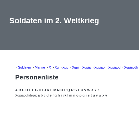
Soldaten im 2. Weltkrieg
>
Soldaten
>
Marine
>
X
>
Xg
>
Xgp
>
Xgpi
>
Xgpia
>
Xgpiao
>
Xgpiaod
>
Xgpiaodh
Personenliste
A
B
C
D
E
F
G
H
I
J
K
L
M
N
O
P
Q
R
S
T
U
V
W
X
Y
Z
Xgpiaodhdijge:
a
b
c
d
e
f
g
h
i
j
k
l
m
n
o
p
q
r
s
t
u
v
w
x
y