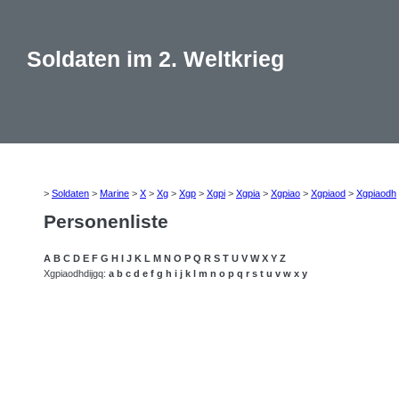
Soldaten im 2. Weltkrieg
>
Soldaten
>
Marine
>
X
>
Xg
>
Xgp
>
Xgpi
>
Xgpia
>
Xgpiao
>
Xgpiaod
>
Xgpiaodh
Personenliste
A
B
C
D
E
F
G
H
I
J
K
L
M
N
O
P
Q
R
S
T
U
V
W
X
Y
Z
Xgpiaodhdijgq:
a
b
c
d
e
f
g
h
i
j
k
l
m
n
o
p
q
r
s
t
u
v
w
x
y