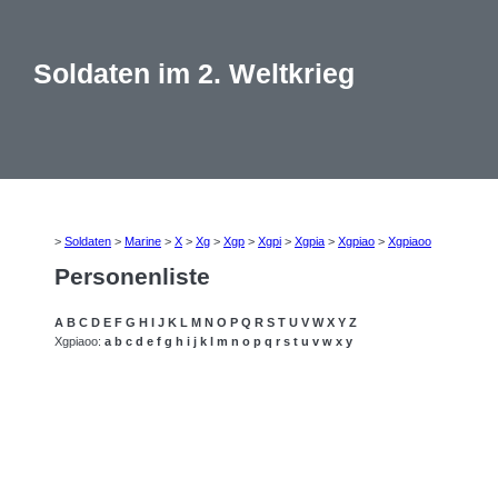
Soldaten im 2. Weltkrieg
>
Soldaten
>
Marine
>
X
>
Xg
>
Xgp
>
Xgpi
>
Xgpia
>
Xgpiao
>
Xgpiaoo
Personenliste
A
B
C
D
E
F
G
H
I
J
K
L
M
N
O
P
Q
R
S
T
U
V
W
X
Y
Z
Xgpiaoo:
a
b
c
d
e
f
g
h
i
j
k
l
m
n
o
p
q
r
s
t
u
v
w
x
y