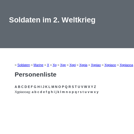
Soldaten im 2. Weltkrieg
>
Soldaten
>
Marine
>
X
>
Xg
>
Xgp
>
Xgpi
>
Xgpia
>
Xgpiao
>
Xgpiaoo
>
Xgpiaooa
Personenliste
A
B
C
D
E
F
G
H
I
J
K
L
M
N
O
P
Q
R
S
T
U
V
W
X
Y
Z
Xgpiaooag:
a
b
c
d
e
f
g
h
i
j
k
l
m
n
o
p
q
r
s
t
u
v
w
x
y