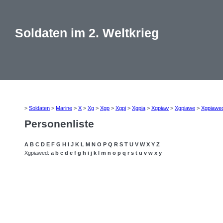
Soldaten im 2. Weltkrieg
>
Soldaten
>
Marine
>
X
>
Xg
>
Xgp
>
Xgpi
>
Xgpia
>
Xgpiaw
>
Xgpiawe
>
Xgpiawe
Personenliste
A
B
C
D
E
F
G
H
I
J
K
L
M
N
O
P
Q
R
S
T
U
V
W
X
Y
Z
Xgpiawed:
a
b
c
d
e
f
g
h
i
j
k
l
m
n
o
p
q
r
s
t
u
v
w
x
y