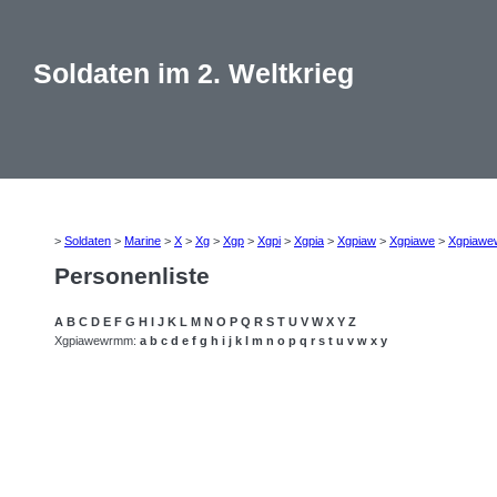
Soldaten im 2. Weltkrieg
>
Soldaten
>
Marine
>
X
>
Xg
>
Xgp
>
Xgpi
>
Xgpia
>
Xgpiaw
>
Xgpiawe
>
Xgpiawe
Personenliste
A
B
C
D
E
F
G
H
I
J
K
L
M
N
O
P
Q
R
S
T
U
V
W
X
Y
Z
Xgpiawewrmm:
a
b
c
d
e
f
g
h
i
j
k
l
m
n
o
p
q
r
s
t
u
v
w
x
y