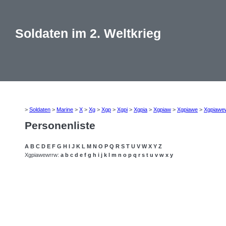
Soldaten im 2. Weltkrieg
>
Soldaten
>
Marine
>
X
>
Xg
>
Xgp
>
Xgpi
>
Xgpia
>
Xgpiaw
>
Xgpiawe
>
Xgpiawe
Personenliste
A
B
C
D
E
F
G
H
I
J
K
L
M
N
O
P
Q
R
S
T
U
V
W
X
Y
Z
Xgpiawewrrw:
a
b
c
d
e
f
g
h
i
j
k
l
m
n
o
p
q
r
s
t
u
v
w
x
y