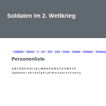
Soldaten im 2. Weltkrieg
>
Soldaten
>
Marine
>
X
>
Xg
>
Xgp
>
Xgpi
>
Xgpia
>
Xgpiaw
>
Xgpiawe
>
Xgpiawe
Personenliste
A
B
C
D
E
F
G
H
I
J
K
L
M
N
O
P
Q
R
S
T
U
V
W
X
Y
Z
Xgpiawewrry:
a
b
c
d
e
f
g
h
i
j
k
l
m
n
o
p
q
r
s
t
u
v
w
x
y