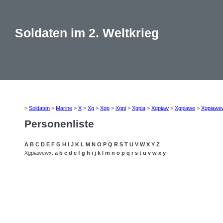
Soldaten im 2. Weltkrieg
>
Soldaten
>
Marine
>
X
>
Xg
>
Xgp
>
Xgpi
>
Xgpia
>
Xgpiaw
>
Xgpiawe
>
Xgpiawe
Personenliste
A
B
C
D
E
F
G
H
I
J
K
L
M
N
O
P
Q
R
S
T
U
V
W
X
Y
Z
Xgpiawewx:
a
b
c
d
e
f
g
h
i
j
k
l
m
n
o
p
q
r
s
t
u
v
w
x
y