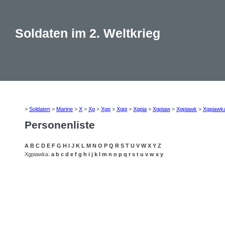
Soldaten im 2. Weltkrieg
>
Soldaten
>
Marine
>
X
>
Xg
>
Xgp
>
Xgpi
>
Xgpia
>
Xgpiaw
>
Xgpiawk
>
Xgpiawk
Personenliste
A
B
C
D
E
F
G
H
I
J
K
L
M
N
O
P
Q
R
S
T
U
V
W
X
Y
Z
Xgpiawka:
a
b
c
d
e
f
g
h
i
j
k
l
m
n
o
p
q
r
s
t
u
v
w
x
y