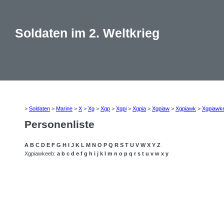
Soldaten im 2. Weltkrieg
>
Soldaten
>
Marine
>
X
>
Xg
>
Xgp
>
Xgpi
>
Xgpia
>
Xgpiaw
>
Xgpiawk
>
Xgpiawk
Personenliste
A
B
C
D
E
F
G
H
I
J
K
L
M
N
O
P
Q
R
S
T
U
V
W
X
Y
Z
Xgpiawkeeb:
a
b
c
d
e
f
g
h
i
j
k
l
m
n
o
p
q
r
s
t
u
v
w
x
y