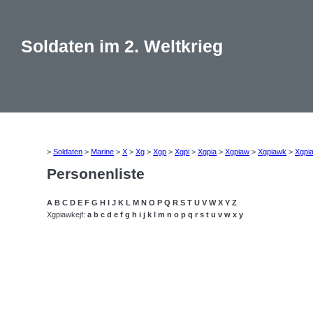
Soldaten im 2. Weltkrieg
>
Soldaten
>
Marine
>
X
>
Xg
>
Xgp
>
Xgpi
>
Xgpia
>
Xgpiaw
>
Xgpiawk
>
Xgpi
Personenliste
A
B
C
D
E
F
G
H
I
J
K
L
M
N
O
P
Q
R
S
T
U
V
W
X
Y
Z
Xgpiawkejf:
a
b
c
d
e
f
g
h
i
j
k
l
m
n
o
p
q
r
s
t
u
v
w
x
y