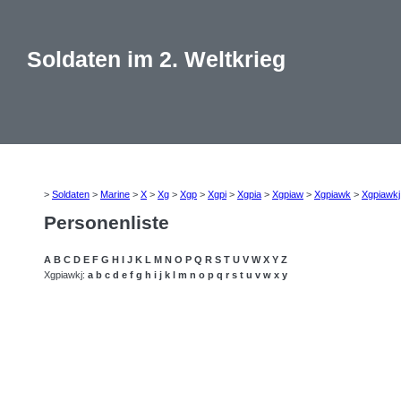
Soldaten im 2. Weltkrieg
>
Soldaten
>
Marine
>
X
>
Xg
>
Xgp
>
Xgpi
>
Xgpia
>
Xgpiaw
>
Xgpiawk
>
Xgpiawkj
Personenliste
A
B
C
D
E
F
G
H
I
J
K
L
M
N
O
P
Q
R
S
T
U
V
W
X
Y
Z
Xgpiawkj:
a
b
c
d
e
f
g
h
i
j
k
l
m
n
o
p
q
r
s
t
u
v
w
x
y