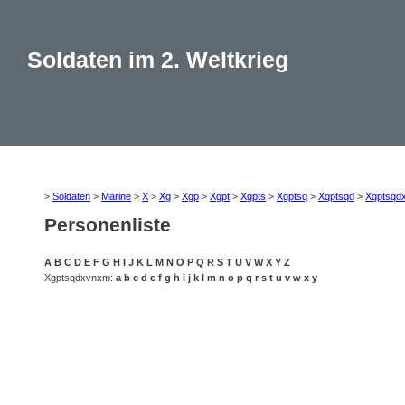
Soldaten im 2. Weltkrieg
>
Soldaten
>
Marine
>
X
>
Xg
>
Xgp
>
Xgpt
>
Xgpts
>
Xgptsq
>
Xgptsqd
>
Xgptsqd
Personenliste
A
B
C
D
E
F
G
H
I
J
K
L
M
N
O
P
Q
R
S
T
U
V
W
X
Y
Z
Xgptsqdxvnxm:
a
b
c
d
e
f
g
h
i
j
k
l
m
n
o
p
q
r
s
t
u
v
w
x
y