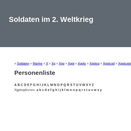
Soldaten im 2. Weltkrieg
>
Soldaten
>
Marine
>
X
>
Xg
>
Xgp
>
Xgpt
>
Xgpts
>
Xgptsq
>
Xgptsqd
>
Xgptsqd
Personenliste
A
B
C
D
E
F
G
H
I
J
K
L
M
N
O
P
Q
R
S
T
U
V
W
X
Y
Z
Xgptsqdxvnxx:
a
b
c
d
e
f
g
h
i
j
k
l
m
n
o
p
q
r
s
t
u
v
w
x
y