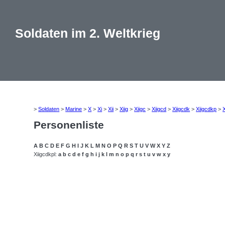
Soldaten im 2. Weltkrieg
>
Soldaten
>
Marine
>
X
>
Xi
>
Xii
>
Xiig
>
Xiigc
>
Xiigcd
>
Xiigcdk
>
Xiigcdkp
>
X
Personenliste
A
B
C
D
E
F
G
H
I
J
K
L
M
N
O
P
Q
R
S
T
U
V
W
X
Y
Z
Xiigcdkpl:
a
b
c
d
e
f
g
h
i
j
k
l
m
n
o
p
q
r
s
t
u
v
w
x
y