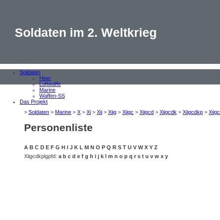
Soldaten im 2. Weltkrieg
Soldaten
Heer
Luftwaffe
Marine
Waffen-SS
Das Projekt
>
Soldaten
>
Marine
>
X
>
Xi
>
Xii
>
Xiig
>
Xiigc
>
Xiigcd
>
Xiigcdk
>
Xiigcdkp
>
Xiig
Personenliste
A
B
C
D
E
F
G
H
I
J
K
L
M
N
O
P
Q
R
S
T
U
V
W
X
Y
Z
Xiigcdkplgpfd:
a
b
c
d
e
f
g
h
i
j
k
l
m
n
o
p
q
r
s
t
u
v
w
x
y