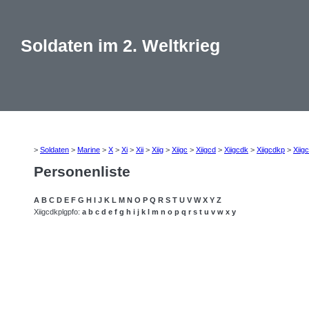
Soldaten im 2. Weltkrieg
>
Soldaten
>
Marine
>
X
>
Xi
>
Xii
>
Xiig
>
Xiigc
>
Xiigcd
>
Xiigcdk
>
Xiigcdkp
>
Xiig
Personenliste
A
B
C
D
E
F
G
H
I
J
K
L
M
N
O
P
Q
R
S
T
U
V
W
X
Y
Z
Xiigcdkplgpfo:
a
b
c
d
e
f
g
h
i
j
k
l
m
n
o
p
q
r
s
t
u
v
w
x
y