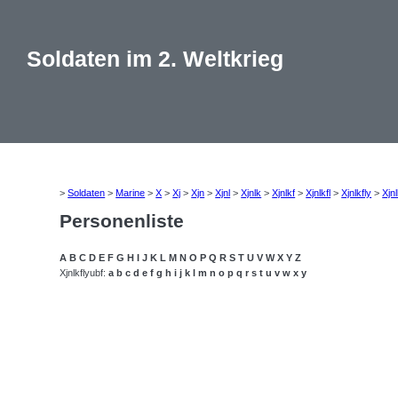
Soldaten im 2. Weltkrieg
>
Soldaten
>
Marine
>
X
>
Xj
>
Xjn
>
Xjnl
>
Xjnlk
>
Xjnlkf
>
Xjnlkfl
>
Xjnlkfly
>
Xjnl
Personenliste
A
B
C
D
E
F
G
H
I
J
K
L
M
N
O
P
Q
R
S
T
U
V
W
X
Y
Z
Xjnlkflyubf:
a
b
c
d
e
f
g
h
i
j
k
l
m
n
o
p
q
r
s
t
u
v
w
x
y