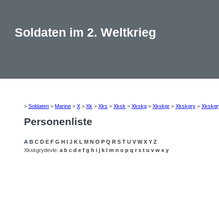
Soldaten im 2. Weltkrieg
>
Soldaten
>
Marine
>
X
>
Xk
>
Xks
>
Xksk
>
Xkskg
>
Xkskgr
>
Xkskgry
>
Xkskgr
Personenliste
A
B
C
D
E
F
G
H
I
J
K
L
M
N
O
P
Q
R
S
T
U
V
W
X
Y
Z
Xkskgrydevle:
a
b
c
d
e
f
g
h
i
j
k
l
m
n
o
p
q
r
s
t
u
v
w
x
y