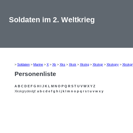
Soldaten im 2. Weltkrieg
>
Soldaten
>
Marine
>
X
>
Xk
>
Xks
>
Xksk
>
Xkskg
>
Xkskgr
>
Xkskgry
>
Xkskgr
Personenliste
A
B
C
D
E
F
G
H
I
J
K
L
M
N
O
P
Q
R
S
T
U
V
W
X
Y
Z
Xkskgrydevlgf:
a
b
c
d
e
f
g
h
i
j
k
l
m
n
o
p
q
r
s
t
u
v
w
x
y