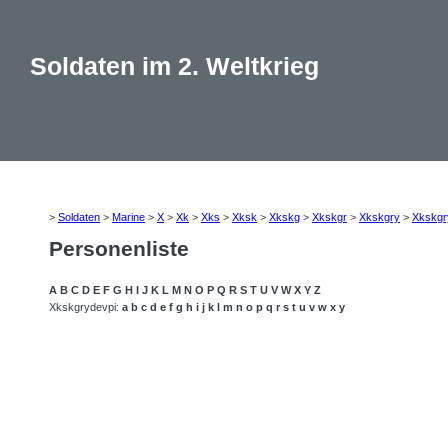
Soldaten im 2. Weltkrieg
>
Soldaten
>
Marine
>
X
>
Xk
>
Xks
>
Xksk
>
Xkskg
>
Xkskgr
>
Xkskgry
>
Xkskgr
Personenliste
A
B
C
D
E
F
G
H
I
J
K
L
M
N
O
P
Q
R
S
T
U
V
W
X
Y
Z
Xkskgrydevpi:
a
b
c
d
e
f
g
h
i
j
k
l
m
n
o
p
q
r
s
t
u
v
w
x
y