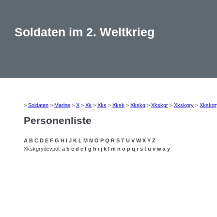
Soldaten im 2. Weltkrieg
>
Soldaten
>
Marine
>
X
>
Xk
>
Xks
>
Xksk
>
Xkskg
>
Xkskgr
>
Xkskgry
>
Xkskgr
Personenliste
A
B
C
D
E
F
G
H
I
J
K
L
M
N
O
P
Q
R
S
T
U
V
W
X
Y
Z
Xkskgrydevpol:
a
b
c
d
e
f
g
h
i
j
k
l
m
n
o
p
q
r
s
t
u
v
w
x
y