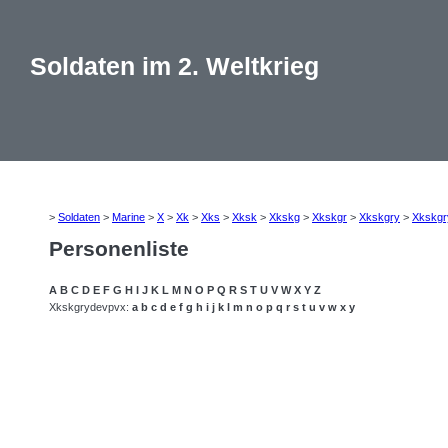
Soldaten im 2. Weltkrieg
>
Soldaten
>
Marine
>
X
>
Xk
>
Xks
>
Xksk
>
Xkskg
>
Xkskgr
>
Xkskgry
>
Xkskgr
Personenliste
A
B
C
D
E
F
G
H
I
J
K
L
M
N
O
P
Q
R
S
T
U
V
W
X
Y
Z
Xkskgrydevpvx:
a
b
c
d
e
f
g
h
i
j
k
l
m
n
o
p
q
r
s
t
u
v
w
x
y