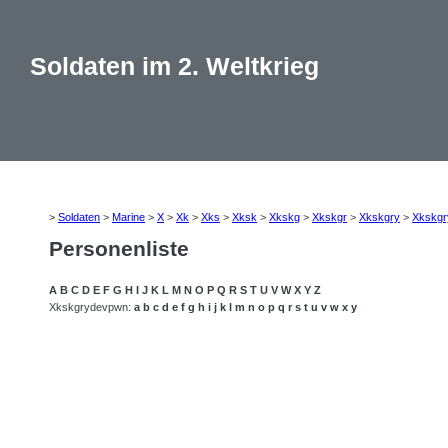
Soldaten im 2. Weltkrieg
>
Soldaten
>
Marine
>
X
>
Xk
>
Xks
>
Xksk
>
Xkskg
>
Xkskgr
>
Xkskgry
>
Xkskgr
Personenliste
A
B
C
D
E
F
G
H
I
J
K
L
M
N
O
P
Q
R
S
T
U
V
W
X
Y
Z
Xkskgrydevpwn:
a
b
c
d
e
f
g
h
i
j
k
l
m
n
o
p
q
r
s
t
u
v
w
x
y