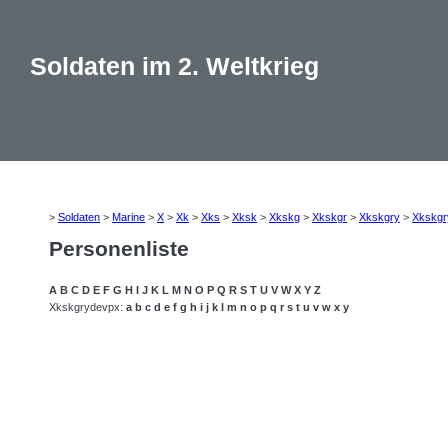
Soldaten im 2. Weltkrieg
>
Soldaten
>
Marine
>
X
>
Xk
>
Xks
>
Xksk
>
Xkskg
>
Xkskgr
>
Xkskgry
>
Xkskgr
Personenliste
A
B
C
D
E
F
G
H
I
J
K
L
M
N
O
P
Q
R
S
T
U
V
W
X
Y
Z
Xkskgrydevpx:
a
b
c
d
e
f
g
h
i
j
k
l
m
n
o
p
q
r
s
t
u
v
w
x
y