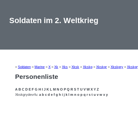
Soldaten im 2. Weltkrieg
>
Soldaten
>
Marine
>
X
>
Xk
>
Xks
>
Xksk
>
Xkskg
>
Xkskgr
>
Xkskgry
>
Xkskgr
Personenliste
A
B
C
D
E
F
G
H
I
J
K
L
M
N
O
P
Q
R
S
T
U
V
W
X
Y
Z
Xkskgrydevrfu:
a
b
c
d
e
f
g
h
i
j
k
l
m
n
o
p
q
r
s
t
u
v
w
x
y