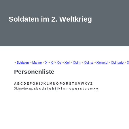
Soldaten im 2. Weltkrieg
>
Soldaten
>
Marine
>
X
>
Xl
>
Xlo
>
Xloj
>
Xlojm
>
Xlojmx
>
Xlojmxd
>
Xlojmxdo
>
X
Personenliste
A
B
C
D
E
F
G
H
I
J
K
L
M
N
O
P
Q
R
S
T
U
V
W
X
Y
Z
Xlojmxdokap:
a
b
c
d
e
f
g
h
i
j
k
l
m
n
o
p
q
r
s
t
u
v
w
x
y