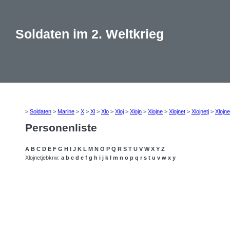
Soldaten im 2. Weltkrieg
>
Soldaten
>
Marine
>
X
>
Xl
>
Xlo
>
Xloj
>
Xlojn
>
Xlojne
>
Xlojnet
>
Xlojnetj
>
Xlojne
Personenliste
A
B
C
D
E
F
G
H
I
J
K
L
M
N
O
P
Q
R
S
T
U
V
W
X
Y
Z
Xlojnetjebkrw:
a
b
c
d
e
f
g
h
i
j
k
l
m
n
o
p
q
r
s
t
u
v
w
x
y