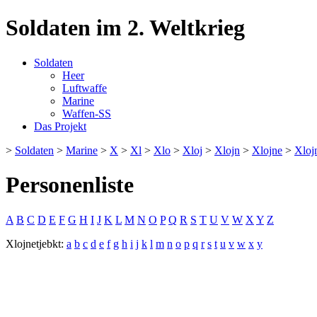
Soldaten im 2. Weltkrieg
Soldaten
Heer
Luftwaffe
Marine
Waffen-SS
Das Projekt
>
Soldaten
>
Marine
>
X
>
Xl
>
Xlo
>
Xloj
>
Xlojn
>
Xlojne
>
Xloj
Personenliste
A
B
C
D
E
F
G
H
I
J
K
L
M
N
O
P
Q
R
S
T
U
V
W
X
Y
Z
Xlojnetjebkt:
a
b
c
d
e
f
g
h
i
j
k
l
m
n
o
p
q
r
s
t
u
v
w
x
y