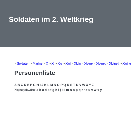
Soldaten im 2. Weltkrieg
>
Soldaten
>
Marine
>
X
>
Xl
>
Xlo
>
Xloj
>
Xlojn
>
Xlojne
>
Xlojnet
>
Xlojnetj
>
Xlojne
Personenliste
A
B
C
D
E
F
G
H
I
J
K
L
M
N
O
P
Q
R
S
T
U
V
W
X
Y
Z
Xlojnetjebwdru:
a
b
c
d
e
f
g
h
i
j
k
l
m
n
o
p
q
r
s
t
u
v
w
x
y