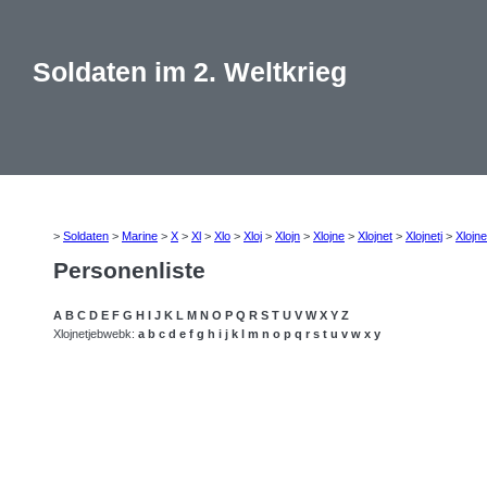
Soldaten im 2. Weltkrieg
>
Soldaten
>
Marine
>
X
>
Xl
>
Xlo
>
Xloj
>
Xlojn
>
Xlojne
>
Xlojnet
>
Xlojnetj
>
Xlojne
Personenliste
A
B
C
D
E
F
G
H
I
J
K
L
M
N
O
P
Q
R
S
T
U
V
W
X
Y
Z
Xlojnetjebwebk:
a
b
c
d
e
f
g
h
i
j
k
l
m
n
o
p
q
r
s
t
u
v
w
x
y