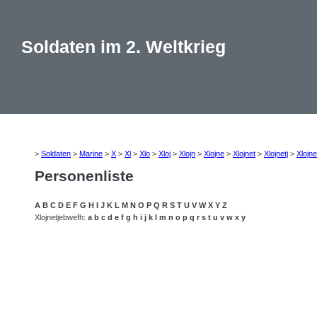
Soldaten im 2. Weltkrieg
>
Soldaten
>
Marine
>
X
>
Xl
>
Xlo
>
Xloj
>
Xlojn
>
Xlojne
>
Xlojnet
>
Xlojnetj
>
Xlojne
Personenliste
A
B
C
D
E
F
G
H
I
J
K
L
M
N
O
P
Q
R
S
T
U
V
W
X
Y
Z
Xlojnetjebwefh:
a
b
c
d
e
f
g
h
i
j
k
l
m
n
o
p
q
r
s
t
u
v
w
x
y