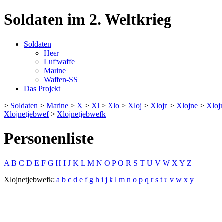
Soldaten im 2. Weltkrieg
Soldaten
Heer
Luftwaffe
Marine
Waffen-SS
Das Projekt
>
Soldaten
>
Marine
>
X
>
Xl
>
Xlo
>
Xloj
>
Xlojn
>
Xlojne
>
Xloj
Xlojnetjebwef
>
Xlojnetjebwefk
Personenliste
A
B
C
D
E
F
G
H
I
J
K
L
M
N
O
P
Q
R
S
T
U
V
W
X
Y
Z
Xlojnetjebwefk:
a
b
c
d
e
f
g
h
i
j
k
l
m
n
o
p
q
r
s
t
u
v
w
x
y