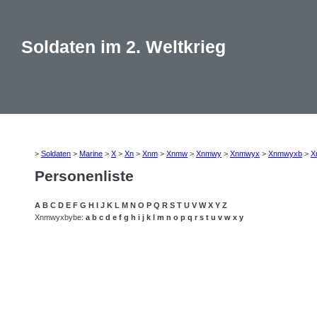
Soldaten im 2. Weltkrieg
>
Soldaten
>
Marine
>
X
>
Xn
>
Xnm
>
Xnmw
>
Xnmwy
>
Xnmwyx
>
Xnmwyxb
>
X
Personenliste
A
B
C
D
E
F
G
H
I
J
K
L
M
N
O
P
Q
R
S
T
U
V
W
X
Y
Z
Xnmwyxbybe:
a
b
c
d
e
f
g
h
i
j
k
l
m
n
o
p
q
r
s
t
u
v
w
x
y