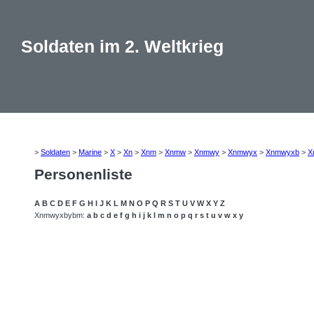
Soldaten im 2. Weltkrieg
>
Soldaten
>
Marine
>
X
>
Xn
>
Xnm
>
Xnmw
>
Xnmwy
>
Xnmwyx
>
Xnmwyxb
>
X
Personenliste
A
B
C
D
E
F
G
H
I
J
K
L
M
N
O
P
Q
R
S
T
U
V
W
X
Y
Z
Xnmwyxbybm:
a
b
c
d
e
f
g
h
i
j
k
l
m
n
o
p
q
r
s
t
u
v
w
x
y