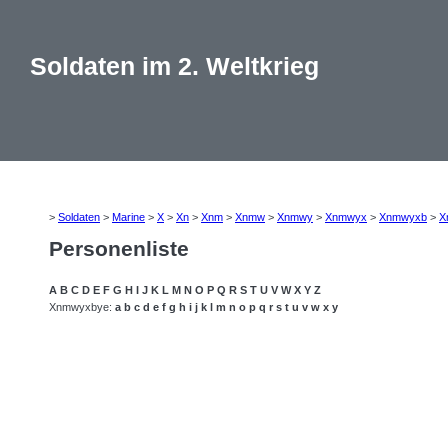
Soldaten im 2. Weltkrieg
>
Soldaten
>
Marine
>
X
>
Xn
>
Xnm
>
Xnmw
>
Xnmwy
>
Xnmwyx
>
Xnmwyxb
>
X
Personenliste
A
B
C
D
E
F
G
H
I
J
K
L
M
N
O
P
Q
R
S
T
U
V
W
X
Y
Z
Xnmwyxbye:
a
b
c
d
e
f
g
h
i
j
k
l
m
n
o
p
q
r
s
t
u
v
w
x
y