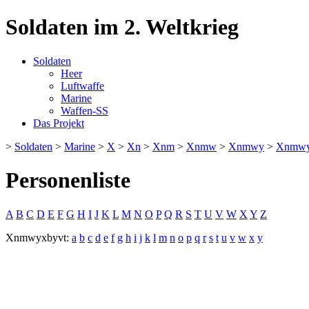
Soldaten im 2. Weltkrieg
Soldaten
Heer
Luftwaffe
Marine
Waffen-SS
Das Projekt
>
Soldaten
>
Marine
>
X
>
Xn
>
Xnm
>
Xnmw
>
Xnmwy
>
Xnmw
Personenliste
A
B
C
D
E
F
G
H
I
J
K
L
M
N
O
P
Q
R
S
T
U
V
W
X
Y
Z
Xnmwyxbyvt:
a
b
c
d
e
f
g
h
i
j
k
l
m
n
o
p
q
r
s
t
u
v
w
x
y