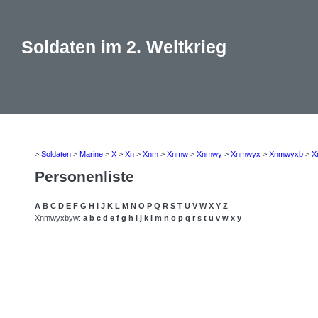
Soldaten im 2. Weltkrieg
>
Soldaten
>
Marine
>
X
>
Xn
>
Xnm
>
Xnmw
>
Xnmwy
>
Xnmwyx
>
Xnmwyxb
>
X
Personenliste
A
B
C
D
E
F
G
H
I
J
K
L
M
N
O
P
Q
R
S
T
U
V
W
X
Y
Z
Xnmwyxbyw:
a
b
c
d
e
f
g
h
i
j
k
l
m
n
o
p
q
r
s
t
u
v
w
x
y