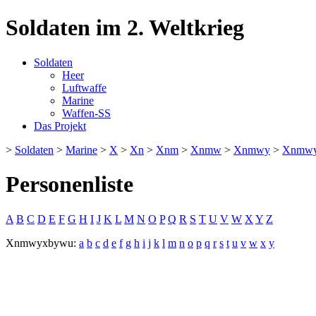
Soldaten im 2. Weltkrieg
Soldaten
Heer
Luftwaffe
Marine
Waffen-SS
Das Projekt
>
Soldaten
>
Marine
>
X
>
Xn
>
Xnm
>
Xnmw
>
Xnmwy
>
Xnmw
Personenliste
A
B
C
D
E
F
G
H
I
J
K
L
M
N
O
P
Q
R
S
T
U
V
W
X
Y
Z
Xnmwyxbywu:
a
b
c
d
e
f
g
h
i
j
k
l
m
n
o
p
q
r
s
t
u
v
w
x
y