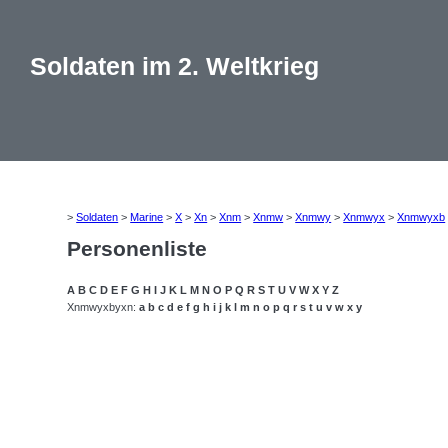
Soldaten im 2. Weltkrieg
>
Soldaten
>
Marine
>
X
>
Xn
>
Xnm
>
Xnmw
>
Xnmwy
>
Xnmwyx
>
Xnmwyxb
Personenliste
A
B
C
D
E
F
G
H
I
J
K
L
M
N
O
P
Q
R
S
T
U
V
W
X
Y
Z
Xnmwyxbyxn:
a
b
c
d
e
f
g
h
i
j
k
l
m
n
o
p
q
r
s
t
u
v
w
x
y