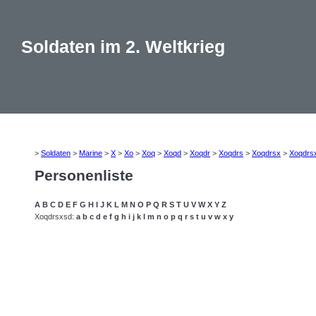
Soldaten im 2. Weltkrieg
>
Soldaten
>
Marine
>
X
>
Xo
>
Xoq
>
Xoqd
>
Xoqdr
>
Xoqdrs
>
Xoqdrsx
>
Xoqdrs
Personenliste
A
B
C
D
E
F
G
H
I
J
K
L
M
N
O
P
Q
R
S
T
U
V
W
X
Y
Z
Xoqdrsxsd:
a
b
c
d
e
f
g
h
i
j
k
l
m
n
o
p
q
r
s
t
u
v
w
x
y