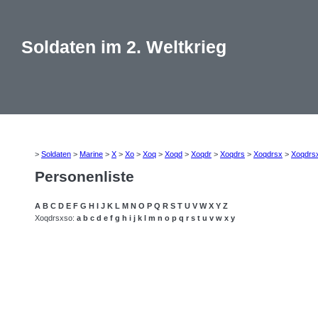
Soldaten im 2. Weltkrieg
>
Soldaten
>
Marine
>
X
>
Xo
>
Xoq
>
Xoqd
>
Xoqdr
>
Xoqdrs
>
Xoqdrsx
>
Xoqdrs
Personenliste
A
B
C
D
E
F
G
H
I
J
K
L
M
N
O
P
Q
R
S
T
U
V
W
X
Y
Z
Xoqdrsxso:
a
b
c
d
e
f
g
h
i
j
k
l
m
n
o
p
q
r
s
t
u
v
w
x
y