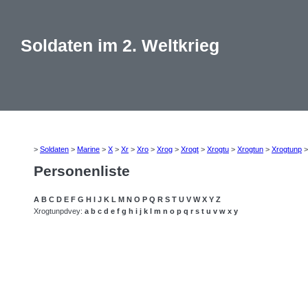
Soldaten im 2. Weltkrieg
>
Soldaten
>
Marine
>
X
>
Xr
>
Xro
>
Xrog
>
Xrogt
>
Xrogtu
>
Xrogtun
>
Xrogtunp
Personenliste
A
B
C
D
E
F
G
H
I
J
K
L
M
N
O
P
Q
R
S
T
U
V
W
X
Y
Z
Xrogtunpdvey:
a
b
c
d
e
f
g
h
i
j
k
l
m
n
o
p
q
r
s
t
u
v
w
x
y