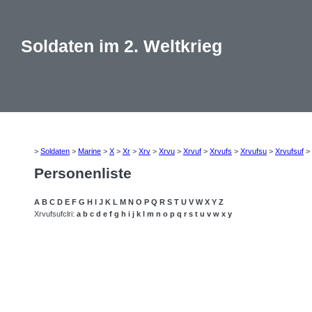
Soldaten im 2. Weltkrieg
>
Soldaten
>
Marine
>
X
>
Xr
>
Xrv
>
Xrvu
>
Xrvuf
>
Xrvufs
>
Xrvufsu
>
Xrvufsuf
>
Personenliste
A
B
C
D
E
F
G
H
I
J
K
L
M
N
O
P
Q
R
S
T
U
V
W
X
Y
Z
Xrvufsufclri:
a
b
c
d
e
f
g
h
i
j
k
l
m
n
o
p
q
r
s
t
u
v
w
x
y