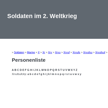
Soldaten im 2. Weltkrieg
>
Soldaten
>
Marine
>
X
>
Xr
>
Xrv
>
Xrvu
>
Xrvuf
>
Xrvufs
>
Xrvufsu
>
Xrvufsuf
>
Personenliste
A
B
C
D
E
F
G
H
I
J
K
L
M
N
O
P
Q
R
S
T
U
V
W
X
Y
Z
Xrvufsufclrp:
a
b
c
d
e
f
g
h
i
j
k
l
m
n
o
p
q
r
s
t
u
v
w
x
y