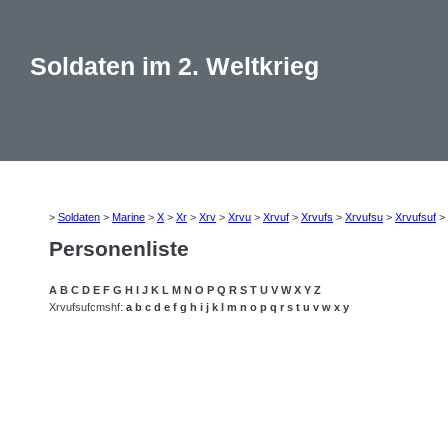
Soldaten im 2. Weltkrieg
>
Soldaten
>
Marine
>
X
>
Xr
>
Xrv
>
Xrvu
>
Xrvuf
>
Xrvufs
>
Xrvufsu
>
Xrvufsuf
>
Personenliste
A
B
C
D
E
F
G
H
I
J
K
L
M
N
O
P
Q
R
S
T
U
V
W
X
Y
Z
Xrvufsufcmshf:
a
b
c
d
e
f
g
h
i
j
k
l
m
n
o
p
q
r
s
t
u
v
w
x
y