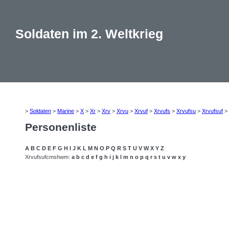
Soldaten im 2. Weltkrieg
>
Soldaten
>
Marine
>
X
>
Xr
>
Xrv
>
Xrvu
>
Xrvuf
>
Xrvufs
>
Xrvufsu
>
Xrvufsuf
>
Personenliste
A
B
C
D
E
F
G
H
I
J
K
L
M
N
O
P
Q
R
S
T
U
V
W
X
Y
Z
Xrvufsufcmshwm:
a
b
c
d
e
f
g
h
i
j
k
l
m
n
o
p
q
r
s
t
u
v
w
x
y