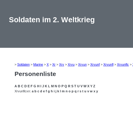
Soldaten im 2. Weltkrieg
>
Soldaten
>
Marine
>
X
>
Xr
>
Xrv
>
Xrvu
>
Xrvun
>
Xrvunf
>
Xrvunfl
>
Xrvunflc
>
Personenliste
A
B
C
D
E
F
G
H
I
J
K
L
M
N
O
P
Q
R
S
T
U
V
W
X
Y
Z
Xrvunflcxn:
a
b
c
d
e
f
g
h
i
j
k
l
m
n
o
p
q
r
s
t
u
v
w
x
y